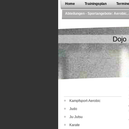
Home
Trainingsplan
Termin
Abteilungen - Sportangebote: Aerobic, 
Dojo
Kampfsport-Aerobic
Judo
Ju-Jutsu
Karate