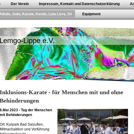
e
Der Verein
Impressum, Kontakt und Datenschutzerklärung
An
Aikido, Judo, Karate, Kendo, Luta Livre, SV
Equipment
 Lemgo-Lippe e.V.
Inklusions-Karate - für Menschen mit und ohne
Behinderungen
6.Mai 2023 - Tag der Menschen
mit Behinderungen
Ort: Kurpark Bad Salzuflen,
Mitmachaktion und Vorführung