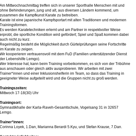
Am Mittwochnachmittag treffen sich in unserer Sporthalle Menschen mit und
ohne Behinderungen, jung und alt, aus diversen Ländern kommend, um
zusammen die Kampfkunst Karate zu betreiben.
Karate ist eine japanische Kampfsportart mit alten Traditionen und modernen
Trainingsformen.
Es werden Karatetechniken erlernt und am Partner in respektvoller Weise
erprobt, die sportliche Kondition wird gefördert; Spiel und Spaß kommen dabei
auch nicht zu kurz.
Regelmäßig besteht die Möglichkeit durch Gürtelprüfungen seine Fortschritte
im Karate zu zeigen.
Wir kooperieren vertrauensvoll mit dem FuD (Familien unterstützender Dienst
der Lebenshilfe Lemgo).
Wer Interesse hat, kann beim Training vorbeikommen, es sich von der Tribühne
aus anschauen oder gleich aktiv ausprobieren. Wir arbeiten mit zwei
Trainer*innen und einer Inklusionshelferin im Team, so dass das Training in
geeigneter Weise aufgeteilt wird und die Gruppen nicht zu groß werden.
Trainingszeiten:
Mittwoch 17-18(30) Uhr
Trainingsort:
Gymnastikhalle der Karla-Raveh-Gesamtschule, Vogelsang 31 in 32657
Lemgo.
Trainer*innen:
Corinna Loyek, 1.Dan, Marianna Berardi 5.Kyu, und Stefan Krause, 7.Dan.