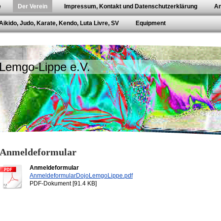
e
Der Verein
Impressum, Kontakt und Datenschutzerklärung
An
Aikido, Judo, Karate, Kendo, Luta Livre, SV
Equipment
 Lemgo-Lippe e.V.
Anmeldeformular
Anmeldeformular
AnmeldeformularDojoLemgoLippe.pdf
PDF-Dokument [91.4 KB]