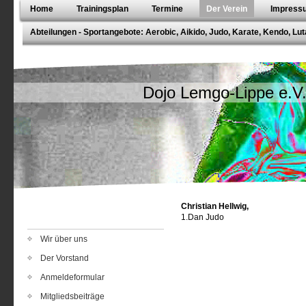
Home
Trainingsplan
Termine
Der Verein
Impressu
Abteilungen - Sportangebote: Aerobic, Aikido, Judo, Karate, Kendo, Lut
Dojo Lemgo-Lippe e.V
Christian Hellwig,
1.Dan Judo
Wir über uns
Der Vorstand
Anmeldeformular
Mitgliedsbeiträge