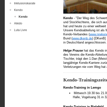
Inklusionskarate
Kendo
Kendo
Kendo
- "Der Weg des Schwerte
und Stockfechtens, die sich au
Aikido
hat und heute zu einer weltweit
Luta Livre
Unsere Kendoabteilung ist als 
Kendo-Verbandes (
www.nrwken
Bund (
www.dkenb.de
) [DKenB] 
in Deutschland angeschlossen
Helge Prause
hat das Kendo in
des Vereins die Kendo-Abteilun
Tischler, trägt den 1.Dan (Meis
langjährige Kendo-Karriere zurü
Verletzungen nie vom Weg hat 
Kendo-Trainingszeit
Kendo-Training in Lemgo
Mittwoch 19.30 bis 21.0
Halle, Vogelsang 31 in 
Kendo-Training in Bielefeld