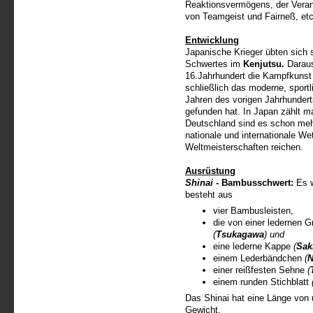
Reaktionsvermögens, der Verant
von Teamgeist und Fairneß, et
Entwicklung
Japanische Krieger übten sich
Schwertes im
Kenjutsu.
Daraus
16.Jahrhundert die Kampfkunst
schließlich das moderne, sport
Jahren des vorigen Jahrhunder
gefunden hat. In Japan zählt ma
Deutschland sind es schon mehr
nationale und internationale We
Weltmeisterschaften reichen.
Ausrüstung
Shinai
- Bambusschwert:
Es w
besteht aus
vier Bambusleisten,
die von einer ledernen 
(
Tsukagawa
) und
eine lederne Kappe
(
Sak
einem Lederbändchen
(
N
einer reißfesten Sehne
(
einem runden Stichblatt
Das Shinai hat eine Länge von
Gewicht.