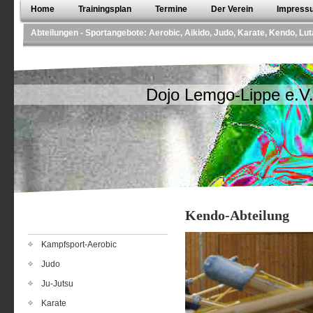
Home
Trainingsplan
Termine
Der Verein
Impressu
Abteilungen - Sportangebote: Aerobic, Aikido, Judo, Karate, Kendo, Lut
Dojo Lemgo-Lippe e.V
Kendo-Abteilung
Kampfsport-Aerobic
Judo
Ju-Jutsu
Karate