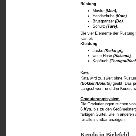
Rüstung
Maske
(Men),
Handschuhe
(Kote),
Brustpanzer
(Do),
Schurz
(Tare).
Die vier Elemente der Rüstung b
Kampf.
Kleidung
Jacke
(Keiko-gi),
weite Hose
(Hakama),
Kopftuch
(Tenugui/Hach
Kata
Kata wird zu zweit ohne Rüstun
(Bokken/Bokuto)
geübt. Das j
Langschwert- und drei Kurzsch
Graduierungssystem
Die Gradurierungen reichen vo
6.
Kyu
, bis zu den Großmeister
farbigen Gürtel, wie in anderen
für alle sichtbar anzeigen.
Kendo in Bielefeld