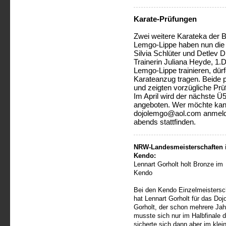
Karate-Prüfungen
Zwei weitere Karateka der 
Lemgo-Lippe haben nun die 
Silvia Schlüter und Detlev Di
Trainerin Juliana Heyde, 1.
Lemgo-Lippe trainieren, dür
Karateanzug tragen. Beide pr
und zeigten vorzügliche Prü
Im April wird der nächste Ü
angeboten. Wer möchte kann
dojolemgo@aol.com anmelde
abends stattfinden.
NRW-Landesmeisterschaften 
Kendo:
Lennart Gorholt holt Bronze im
Kendo
Bei den Kendo Einzelmeistersc
hat Lennart Gorholt für das Doj
Gorholt, der schon mehrere Ja
musste sich nur im Halbfinale 
sicherte sich dann aber im kle