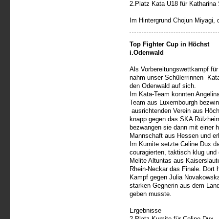
2.Platz Kata U18 für Katharina
Im Hintergrund Chojun Miyagi, 
Top Fighter Cup in Höchst
i.Odenwald
Als Vorbereitungswettkampf fü
nahm unser Schülerrinnen Kata
den Odenwald auf sich.
Im Kata-Team konnten Angelina,
Team aus Luxembourgh bezwin
ausrichtenden Verein aus Höchs
knapp gegen das SKA Rülzheim
bezwangen sie dann mit einer h
Mannschaft aus Hessen und erk
Im Kumite setzte Celine Dux da
couragierten, taktisch klug und
Melite Altuntas aus Kaiserslau
Rhein-Neckar das Finale. Dort h
Kampf gegen Julia Novakowska o
starken Gegnerin aus dem Land
geben musste.
Ergebnisse
2.Platz Kumite für Celine Dux