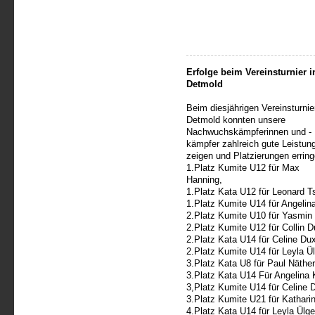
Erfolge beim Vereinsturnier i
Detmold
Beim diesjährigen Vereinsturnier
Detmold konnten unsere
Nachwuchskämpferinnen und -
k
ämpfer zahlreich gute Leistun
zeigen und Platzierungen erring
1.Platz Kumite U12 für Max
Hanning,
1.Platz Kata U12 für Leonard T
1.Platz Kumite U14 für Angelina
2.Platz Kumite U10 für Yasmin
2.Platz Kumite U12 für Collin D
2.Platz Kata U14 für Celine Du
2.Platz Kumite U14 für Leyla Ü
3.Platz Kata U8 für Paul Näther
3.Platz Kata U14 Für Angelina 
3,Platz Kumite U14 für Celine 
3.Platz Kumite U21 für Kathari
4.Platz Kata U14 für Leyla Ülge