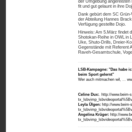
der Umgebung angereisten 
fit und gut gelaunt in ihre 
Dank gebürt dem SC Grün-W
der Abteilung Hannes Bracke 
Verfügung gestellte Dojo.
Hinweis: Am 5.März findet 
Shotokan-Reihe in OWL in 
Uke, Shuto-Drills, Dreier-Kon
Gegenstände mit Referent A
Raveh-Gesamtschule, Voge
LSB-Kampagne: "Das habe ic
beim Sport gelernt"
Wer auch mitmachen wil, ... ww
Celine Dux:
. http://www.beim-s
tx_lsbvimp_lsbvideoportal%5
Leyla Ülgen:
http://www.beim-s
tx_lsbvimp_lsbvideoportal%5
Angelina Krüger:
http://www.b
tx_lsbvimp_lsbvideoportal%5