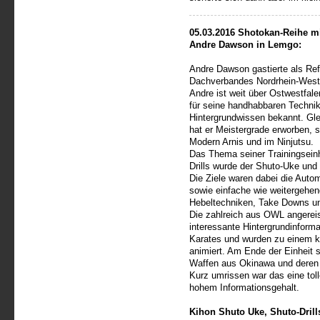
05.03.2016 Shotokan-Reihe m
Andre Dawson in Lemgo:
Andre Dawson gastierte als Re
Dachverbandes Nordrhein-Wes
Andre ist weit über Ostwestfal
für seine handhabbaren Techni
Hintergrundwissen bekannt. Gle
hat er Meistergrade erworben, 
Modern Arnis und im Ninjutsu.
Das Thema seiner Trainingseinh
Drills wurde der Shuto-Uke und 
Die Ziele waren dabei die Auto
sowie einfache wie weitergehe
Hebeltechniken, Take Downs un
Die zahlreich aus OWL angerei
interessante Hintergrundinfor
Karates und wurden zu einem k
animiert. Am Ende der Einheit 
Waffen aus Okinawa und deren 
Kurz umrissen war das eine toll
hohem Informationsgehalt.
Kihon Shuto Uke, Shuto-Drills