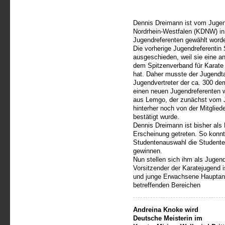
Dennis Dreimann ist vom Juge
Nordrhein-Westfalen (KDNW) in
Jugendreferenten gewählt word
Die vorherige Jugendreferenti
ausgeschieden, weil sie eine 
dem Spitzenverband für Karat
hat. Daher musste der Jugendta
Jugendvertreter der ca. 300 
einen neuen Jugendreferenten w
aus Lemgo, der zunächst vom 
hinterher noch von der Mitgli
bestätigt wurde.
Dennis Dreimann ist bisher als
Erscheinung getreten. So konnt
Studentenauswahl die Studente
gewinnen.
Nun stellen sich ihm als Jugen
Vorsitzender der Karatejugend i
und junge Erwachsene Hauptansp
betreffenden Bereichen
Andreina Knoke wird
Deutsche Meisterin im