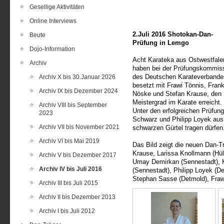
Gesellige Aktivitäten
Online Interviews
2.Juli 2016 Shotokan-Dan-
Beute
Prüfung in Lemgo
Dojo-Information
Acht Karateka aus Ostwestfale
Archiv
haben bei der Prüfungskommis
des Deutschen Karateverbande
Archiv X bis 30.Januar 2026
besetzt mit Frawi Tönnis, Fran
Archiv IX bis Dezember 2024
Nöske und Stefan Krause, den
Meistergrad im Karate erreicht.
Archiv VIII bis September
Unter den erfolgreichen Prüfun
2023
Schwarz und Philipp Loyek aus
Archiv VII bis November 2021
schwarzen Gürtel tragen dürfen
Archiv VI bis Mai 2019
Das Bild zeigt die neuen Dan-Tra
Krause, Larissa Knollmann (Hül
Archiv V bis Dezember 2017
Umay Demirkan (Sennestadt), K
Archiv IV bis Juli 2016
(Sennestadt), Philipp Loyek (D
Stephan Sasse (Detmold), Fra
Archiv III bis Juli 2015
Archiv II bis Dezember 2013
Archiv I bis Juli 2012