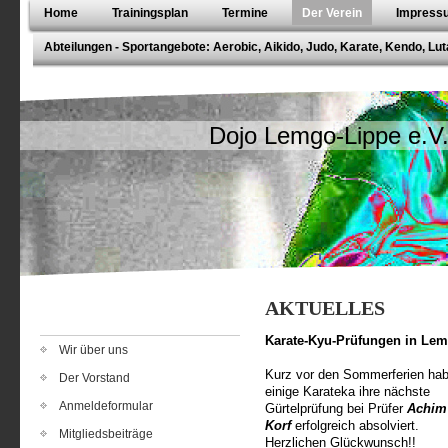
Home
Trainingsplan
Termine
Der Verein
Impressu
Abteilungen - Sportangebote: Aerobic, Aikido, Judo, Karate, Kendo, Lut
Dojo Lemgo-Lippe e.V
AKTUELLES
Karate-Kyu-Prüfungen in Le
Wir über uns
Kurz vor den Sommerferien ha
Der Vorstand
einige Karateka ihre nächste
Anmeldeformular
Gürtelprüfung bei Prüfer
Achim
Korf
erfolgreich absolviert.
Mitgliedsbeiträge
Herzlichen Glückwunsch!!