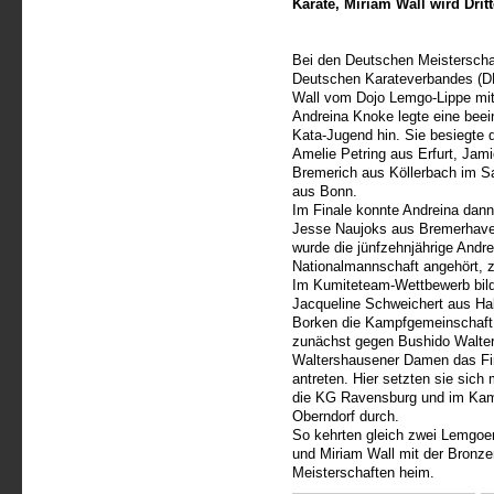
Karate, Miriam Wall wird Dri
Bei den Deutschen Meisterscha
Deutschen Karateverbandes (D
Wall vom Dojo Lemgo-Lippe mit
Andreina Knoke legte eine beein
Kata-Jugend hin. Sie besiegte 
Amelie Petring aus Erfurt, Ja
Bremerich aus Köllerbach im S
aus Bonn.
Im Finale konnte Andreina dann,
Jesse Naujoks aus Bremerhaven
wurde die jünfzehnjährige Andre
Nationalmannschaft angehört, 
Im Kumiteteam-Wettbewerb bil
Jacqueline Schweichert aus Hal
Borken die Kampfgemeinschaft 
zunächst gegen Bushido Walter
Waltershausener Damen das Fina
antreten. Hier setzten sie sic
die KG Ravensburg und im Kamp
Oberndorf durch.
So kehrten gleich zwei Lemgoe
und Miriam Wall mit der Bronz
Meisterschaften heim.