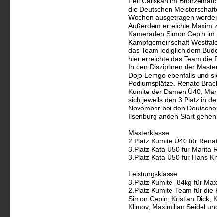
Feti Caliskan im Bronzematch 
die Deutschen Meisterschafte
Wochen ausgetragen werde
Außerdem erreichte Maxim
Kameraden Simon Cepin im 
Kampfgemeinschaft Westfalen
das Team lediglich dem Bu
hier erreichte das Team die 
In den Disziplinen der Mast
Dojo Lemgo ebenfalls und sic
Podiumsplätze. Renate Brach
Kumite der Damen Ü40, Mari
sich jeweils den 3.Platz in d
November bei den Deutschen
Ilsenburg an
den Start gehen
Masterklasse
2.Platz Kumite Ü40 für Rena
3.Platz Kata Ü50 für Marita
3.Platz Kata Ü50 für Hans K
Leistungsklasse
3.Platz Kumite -84kg für Ma
2.Platz Kumite-Team für die
Simon Cepin, Kristian Dick, 
Klimov, Maximilian Seidel u