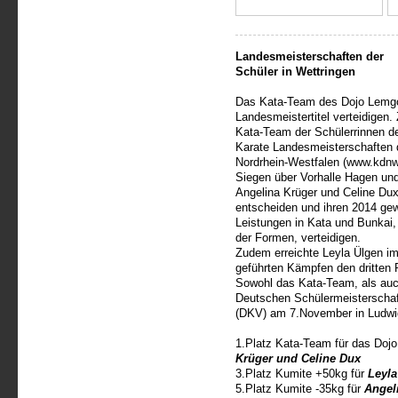
Landesmeisterschaften der
Schüler in Wettringen
Das Kata-Team des Dojo Lemgo
Landesmeistertitel verteidige
Kata-Team der Schülerrinnen d
Karate Landesmeisterschaften 
Nordrhein-Westfalen (www.kdnw
Siegen über Vorhalle Hagen un
Angelina Krüger und Celine Du
entscheiden und ihren 2014 gew
Leistungen in Kata und Bunkai
der Formen, verteidigen.
Zudem erreichte Leyla Ülgen i
geführten Kämpfen den dritten 
Sowohl das Kata-Team, als auch
Deutschen Schülermeisterscha
(DKV) am 7.November in Ludwigs
1.Platz Kata-Team für das Doj
Krüger und Celine Dux
3.Platz Kumite +50kg für
Leyla
5.Platz Kumite -35kg für
Angel