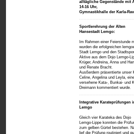
alltägliche Gegenstände mit
14-16 Uhr,
Gymnastikhalle der Karla-Ra
Sportlerehrung der Alten
Hansestadt Lemgo:
Im Rahmen einer Feierstunde m
wurden die erfolgreichen lemgoe
Stadt Lemgo und den Stadtspor
Aktive aus dem Dojo Lemgo-Lipp
Krüger, Andreina, Anna und Ha
und Renate Bracht.
Ausßerdem präsentierte unser 
Celine, Angelina und Leyla, ei
versehene Kata-, Bunkai- und K
Dreimann kommentiert wurde.
Integrative Karateprüfungen i
Lemgo
Gleich vier Karateka des Dojo
Lemgo-Lippe konnten die Prüfu
zum gelben Gürtel bestehen. Na
lief die Prüfung routiniert und qu