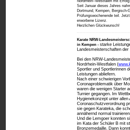
Nordrhein--Westfalen mit Erfol
Seit Januar dieses Jahres nah
Dortmund, Kempen, Bergisch-G
Prüfungswochenende teil. Jetzt f
erworbene Lizenz.
Herzlichen Glückwunsch!
Karate NRW-Landesmeistersch
starke Leistun
in Kempen -
Landesmeisterschaften der 
Bei den NRW-Landesmeiste
Nordrhein-Westfalen (
www.k
Sportler und Sportlerinnen
Leistungen abliefern.
Nach einer schwierigen Vorb
Coronaproblematik über Mon
waren die wenigen Starter a
Turnier gegangen. Im Wettb
Hygienekonzept unter allen 
Coronaschutzverordnung prof
sie gegen Karateka, die sc
annähernd normal trainieren
Und die Lemgoer konnten si
im Kata der Schüler B mit s
Bronzemedaille. Dann konnt