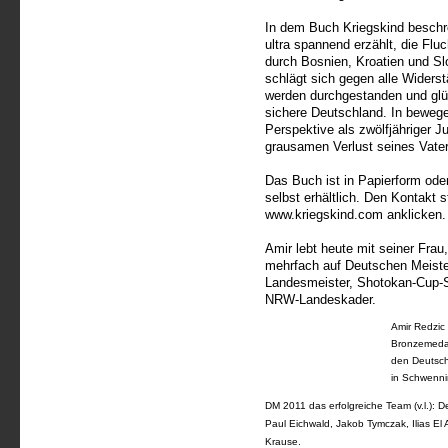
In dem Buch Kriegskind beschre
ultra spannend erzählt, die Flu
durch Bosnien, Kroatien und Sl
schlägt sich gegen alle Widers
werden durchgestanden und glü
sichere Deutschland. In bewege
Perspektive als zwölfjähriger 
grausamen Verlust seines Vate
Das Buch ist in Papierform ode
selbst erhältlich. Den Kontakt s
www.kriegskind.com anklicken.
Amir lebt heute mit seiner Frau
mehrfach auf Deutschen Meiste
Landesmeister, Shotokan-Cup-Si
NRW-Landeskader.
Amir Redzic
Bronzemedai
den Deutsch
in Schwenn
DM 2011 das erfolgreiche Team (v.l.): D
Paul Eichwald, Jakob Tymczak, Ilias El
Krause.