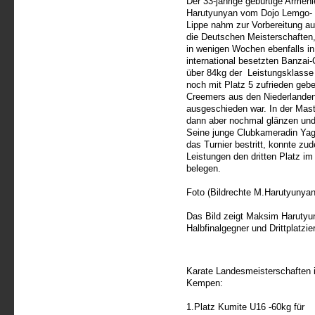
Der 33-jährige gebürtige Armeni
Harutyunyan vom Dojo Lemgo-
Lippe nahm zur Vorbereitung au
die Deutschen Meisterschaften,
in wenigen Wochen ebenfalls in
international besetzten Banzai-C
über 84kg der Leistungsklasse 
noch mit Platz 5 zufrieden geb
Creemers aus den Niederlanden 
ausgeschieden war. In der Mas
dann aber nochmal glänzen und 
Seine junge Clubkameradin Ya
das Turnier bestritt, konnte 
Leistungen den dritten Platz 
belegen.
Foto (Bildrechte M.Harutyunyan
Das Bild zeigt Maksim Harutyun
Halbfinalgegner und Drittplatz
Karate Landesmeisterschaften 
Kempen:
1.Platz Kumite U16 -60kg für