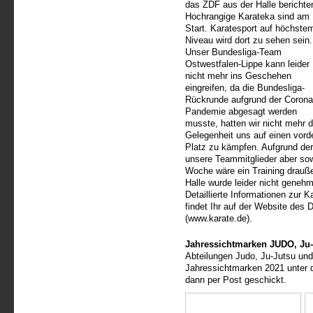
das ZDF aus der Halle berichte
Hochrangige Karateka sind am
Start. Karatesport auf höchste
Niveau wird dort zu sehen sein
Unser Bundesliga-Team
Ostwestfalen-Lippe kann leider
nicht mehr ins Geschehen
eingreifen, da die Bundesliga-
Rückrunde aufgrund der Corona
Pandemie abgesagt werden
musste, hatten wir nicht mehr d
Gelegenheit uns auf einen vord
Platz zu kämpfen. Aufgrund der
unsere Teammitglieder aber sowi
Woche wäre ein Training drauße
Halle wurde leider nicht genehm
Detaillierte Informationen zur 
findet Ihr auf der Website des
(www.karate.de).
Jahressichtmarken JUDO, Ju-
Abteilungen Judo, Ju-Jutsu und
Jahressichtmarken 2021 unter 
dann per Post geschickt.