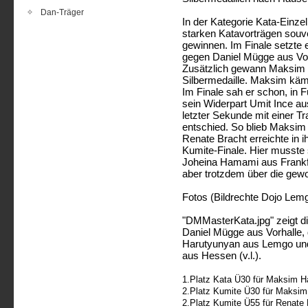
Dan-Träger
In der Kategorie Kata-Einz
starken Katavorträgen souv
gewinnen. Im Finale setzte e
gegen Daniel Mügge aus Vorh
Zusätzlich gewann Maksim 
Silbermedaille. Maksim kämp
Im Finale sah er schon, in F
sein Widerpart Umit Ince a
letzter Sekunde mit einer T
entschied. So blieb Maksim 
Renate Bracht erreichte in i
Kumite-Finale. Hier musste
Joheina Hamami aus Frankfu
aber trotzdem über die gewo
Fotos (Bildrechte Dojo Lemg
"DMMasterKata.jpg" zeigt di
Daniel Mügge aus Vorhalle
Harutyunyan aus Lemgo und 
aus Hessen (v.l.).
1.Platz Kata Ü30 für Maksim H
2.Platz Kumite Ü30 für Maksim
2.Platz Kumite Ü55 für Renate 