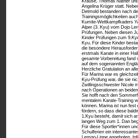
Krause, Thomas Näther un
Angelina Krüger statt. Neb
Detmold bestanden nach der
Trainingsmöglichkeiten auc
Kumite-Wettkampfkaders Y
Alper (3. Kyu) vom Dojo Le
Prüfungen. Neben diesen Ju
Kinder Prüfungen zum 9.Ky
Kyu. Für diese Kinder besta
die besondere Herausforder
erstmals Karate in einer Hal
gesamte Vorbereitung fand 
auf dem sogenannten Englän
Herzliche Gratulation an alle
Für Marina war es gleichzeit
Kyu-Prüfung war, die sie ni
Zwillingsschwester Nicole m
nach Operationen an beiden
Sie hofft nach den Sommerf
mentalem Karate-Training wi
können. Marina ist nun fest
fördern, so dass diese bald
1.Kyu besteht, damit sich 
langen Weg zum 1. Dan be
Für diese Sportler*innen und
Schulferien ein interessa
Lemgo-Lippe angeboten. Inf