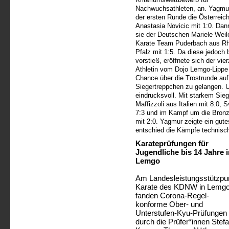
Nachwuchsathleten, an. Yagmur
der ersten Runde die Österreich
Anastasia Novicic mit 1:0. Dan
sie der Deutschen Mariele Wei
Karate Team Puderbach aus Rh
Pfalz mit 1:5. Da diese jedoch b
vorstieß, eröffnete sich der vie
Athletin vom Dojo Lemgo-Lippe
Chance über die Trostrunde auf
Siegertreppchen zu gelangen. 
eindrucksvoll. Mit starkem Sieg
Maffizzoli aus Italien mit 8:0,
7:3 und im Kampf um die Bronz
mit 2:0. Yagmur zeigte ein gut
entschied die Kämpfe technisch 
Karateprüfungen für
Jugendliche bis 14 Jahre i
Lemgo
Am Landesleistungsstützpu
Karate des KDNW in Lemg
fanden Corona-Regel-
konforme Ober- und
Unterstufen-Kyu-Prüfungen
durch die Prüfer*innen Stef