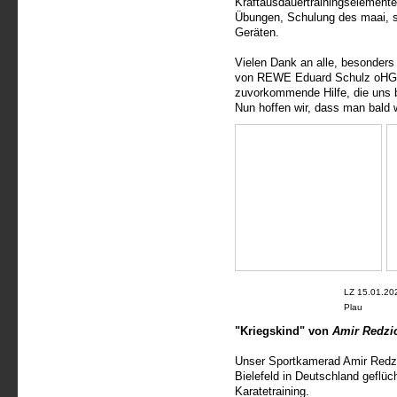
Kraftausdauertrainingselement
Übungen, Schulung des maai, s
Geräten.
Vielen Dank an alle, besonder
von REWE Eduard Schulz oHG 
zuvorkommende Hilfe, die uns be
Nun hoffen wir, dass man bald w
LZ 15.01.202
Plau
"Kriegskind" von
Amir Redzi
Unser Sportkamerad Amir Redzi
Bielefeld in Deutschland geflüc
Karatetraining.