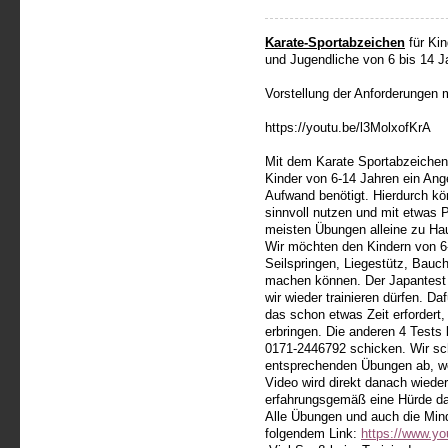
Karate-Sportabzeichen
für Kin
und Jugendliche von 6 bis 14 J
Vorstellung der Anforderungen 
https://youtu.be/l3MolxofKrA
Mit dem Karate Sportabzeichen 
Kinder von 6-14 Jahren ein Ang
Aufwand benötigt. Hierdurch könn
sinnvoll nutzen und mit etwas 
meisten Übungen alleine zu Ha
Wir möchten den Kindern von 6
Seilspringen, Liegestütz, Bau
machen können. Der Japantest u
wir wieder trainieren dürfen. Daf
das schon etwas Zeit erfordert,
erbringen. Die anderen 4 Tests
0171-2446792 schicken. Wir sc
entsprechenden Übungen ab, wen
Video wird direkt danach wieder
erfahrungsgemäß eine Hürde da. 
Alle Übungen und auch die Mind
folgendem Link:
https://www.y