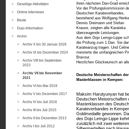
ihren nächsten Dan-Grad erreic
Gesellige Aktivitäten
Vor der Prüfungskommission d
Online Interviews
Deutschen Karateverbandes,
bestehend aus Wolfgang Henke
Beute
Dennis Dreimann und Stefan
Krause, zeigten alle Karateka
Dojo-Information
überzeugende Leistungen.
Archiv
Aus dem Dojo Lemgo-Lippe schaf
die Prüfung zum 1.Dan. Sie da
Archiv X bis 30.Januar 2026
Karateanzug tragen. Und Celine
meisterte die umfangreichen P
Archiv IX bis Dezember 2024
Bravour.
Archiv VIII bis September
Herzlichen Glückwunsch an alle
2023
Archiv VII bis November
Deutsche Meisterschaften der
2021
Masterklassen in Kempen:
Archiv VI bis Mai 2019
Archiv V bis Dezember 2017
Maksim Harutyunyan hat be
Deutschen Meiserschaften 
Archiv IV bis Juli 2016
Masterklassen des Deutsc
Karateverbandes in Kempen
Archiv III bis Juli 2015
Goldmedaille gewonnen. D
Archiv II bis Dezember 2013
des Dojo Lemgo-Lippe kehr
zusätzlich mit zwei weiteren
Archiv I bis Juli 2012
Silbermedaillen nach Hause