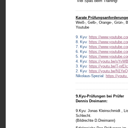
Viel Spaß beim Training!
Karate Prüfungsanforderunge
Weiß-, Gelb-, Orange-, Grün-, B
Youtube
9. Kyu:
https://www.youtube.
8. Kyu:
https://www.youtube.
7. Kyu:
https://www.youtube
6. Kyu:
https://www.youtube.
5. Kyu:
https://www.youtube.
4. Kyu:
https://youtu.be/sYv
3. Kyu:
https://youtu.be/T-nrEI
2. Kyu:
https://youtu.be/N1Ye
Nikolaus-Spezial:
https://yout
9.Kyu-Prüfungen bei Prüfer
Dennis Dreimann:
9.Kyu: Jonas Kleinschmidt , Li
Schlecht.
(Bildrechte D.Dreimann)