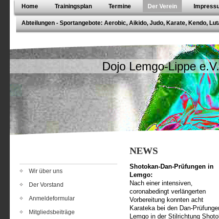
Home
Trainingsplan
Termine
Der Verein
Impressu
Abteilungen - Sportangebote: Aerobic, Aikido, Judo, Karate, Kendo, Lut
Dojo Lemgo-Lippe e.V
NEWS
Shotokan-Dan-Prüfungen in
Wir über uns
Lemgo:
Nach einer intensiven,
Der Vorstand
coronabedingt verlängerten
Anmeldeformular
Vorbereitung konnten acht
Karateka bei den Dan-Prüfunge
Mitgliedsbeiträge
Lemgo in der Stilrichtung Shot