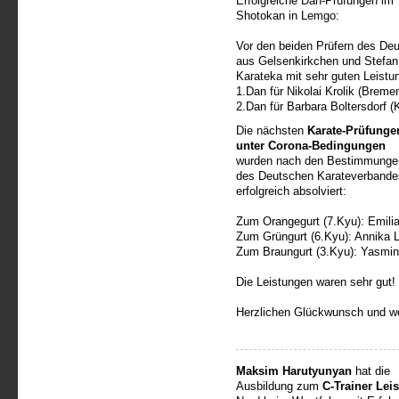
Erfolgreiche Dan-Prüfungen im
Shotokan in Lemgo:
Vor den beiden Prüfern des De
aus Gelsenkirkchen und Stefa
Karateka mit sehr guten Leist
1.Dan für Nikolai Krolik (Breme
2.Dan für Barbara Boltersdorf (K
Die nächsten
Karate-Prüfunge
unter Corona-Bedingungen
wurden nach den Bestimmunge
des Deutschen Karateverbande
erfolgreich absolviert:
Zum Orangegurt (7.Kyu): Emilia
Zum Grüngurt (6.Kyu): Annika L
Zum Braungurt (3.Kyu): Yasmin
Die Leistungen waren sehr gut!
Herzlichen Glückwunsch und we
Maksim Harutyunyan
hat die
Ausbildung zum
C-Trainer Lei