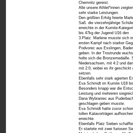
Chemnitz gereist.
Alle unsere Athlet*innen zeigte
sehr starke Leistungen.
Den größten Erfolg feierte Marl
Saß. die vierzehnjährige Schüle
erreichte in der Kumite-Kategor
bis 47kg der Jugend U16 den
3.Platz. Marlene musste sich i
ersten Kampf nach starker Geg
Podvorec aus Esslingen, Baden
geben. In der Trostrunde wuchs
holte sich die Bronzemedaille. 
Niedersachsen, mit 4:2 und da
mit 2:0, wobei es ihr geschickt
setzen.
Ebenfalls sehr stark agierten 
Eva Schmidt im Kumite U18 bis 
Besonders knapp war die Entsch
Leistung und mehreren siegreic
Dana Wybraniec aus Puderbach
geschlagen geben musste.
Eva Schmidt hatte zuvor schon 
tollen Katavorträgen aufhorchen
erreichte.
Ebenfalls Platz Sieben schafft
Er startete mit zwei furiosen 