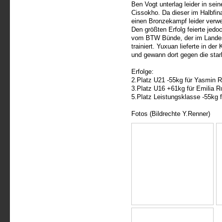
Ben Vogt unterlag leider in s
Cissokho. Da dieser im Halbfina
einen Bronzekampf leider verwe
Den größten Erfolg feierte je
vom BTW Bünde, der im Landes
trainiert. Yuxuan lieferte in de
und gewann dort gegen die sta
Erfolge:
2.Platz U21 -55kg für Yasmin R
3.Platz U16 +61kg für Emilia R
5.Platz Leistungsklasse -55kg 
Fotos (Bildrechte Y.Renner)