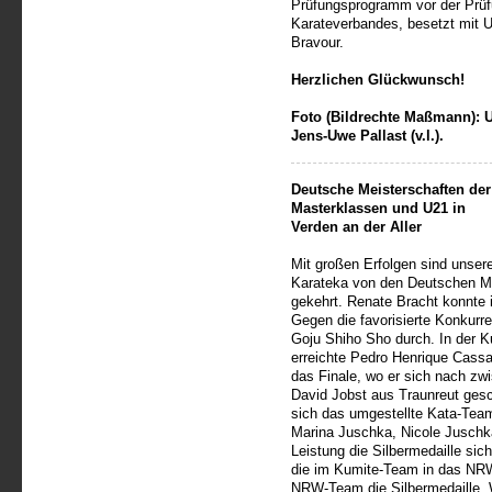
Prüfungsprogramm vor der Prü
Karateverbandes, besetzt mit U
Bravour.
Herzlichen Glückwunsch!
Foto (Bildrechte Maßmann):
Jens-Uwe Pallast (v.l.).
Deutsche Meisterschaften der
Masterklassen und U21 in
Verden an der Aller
Mit großen Erfolgen sind unser
Karateka von den Deutschen Mei
gekehrt. Renate Bracht konnte i
Gegen die favorisierte Konkurre
Goju Shiho Sho durch. In der K
erreichte Pedro Henrique Cassa
das Finale, wo er sich nach zw
David Jobst aus Traunreut ges
sich das umgestellte Kata-Team
Marina Juschka, Nicole Juschk
Leistung die Silbermedaille s
die im Kumite-Team in das NR
NRW-Team die Silbermedaille. W