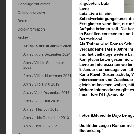
angeboten: Luta
Gesellige Aktivitäten
Livre.
Online Interviews
Luta Livre ist eine
Selbstverteidigungskunst, die
Beute
Fertigkeiten vermittelt, die m
Aufgabe bringen soll. Die Ka
Dojo-Information
in Brasilien entstanden und 
Archiv
Deutschland.
Als Trainer wird Roman Schus
Archiv X bis 30.Januar 2026
Vergangenheit viele Jahre im
und hat vielfältige weitere E
Archiv IX bis Dezember 2024
Kampfsportarten gesammelt. 
Archiv VIII bis September
Livre an Interessenten weiter
2023
8.Januar donnerstags von 18 
Karla-Raveh-Gesamtschule, Vo
Archiv VII bis November 2021
Interessenten und Zuschauer 
Archiv VI bis Mai 2019
gleich mitmachen wollen, bit
Weitere Informationen gibt e
Archiv V bis Dezember 2017
Luta.Livre.DLL@gmx.de .
Archiv IV bis Juli 2016
Archiv III bis Juli 2015
Fotos (Bildrechte Dojo Lemgo
Archiv II bis Dezember 2013
Die Bilder zeigen Roman Schu
Archiv I bis Juli 2012
Bodenkampf.