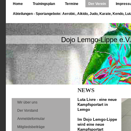
Home
Trainingsplan
Termine
Der Verein
Impressu
Abteilungen - Sportangebote: Aerobic, Aikido, Judo, Karate, Kendo, Lut
Dojo Lemgo-Lippe e.V
NEWS
Luta Livre
- eine neue
Wir über uns
Kampfsportart in
Lemgo
Der Vorstand
Anmeldeformular
Im Dojo Lemgo-Lippe
wird eine neue
Mitgliedsbeiträge
Kampfsportart