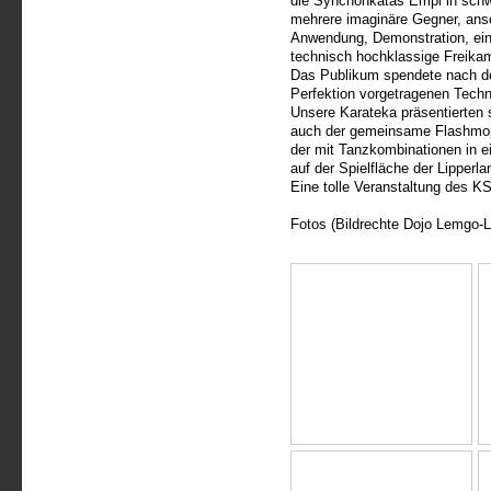
die Synchonkatas Empi in schw
mehrere imaginäre Gegner, ansc
Anwendung, Demonstration, ein
technisch hochklassige Freika
Das Publikum spendete nach de
Perfektion vorgetragenen Tech
Unsere Karateka präsentierten
auch der gemeinsame Flashmop 
der mit Tanzkombinationen in ei
auf der Spielfläche der Lipperlan
Eine tolle Veranstaltung des K
Fotos (Bildrechte Dojo Lemgo-L