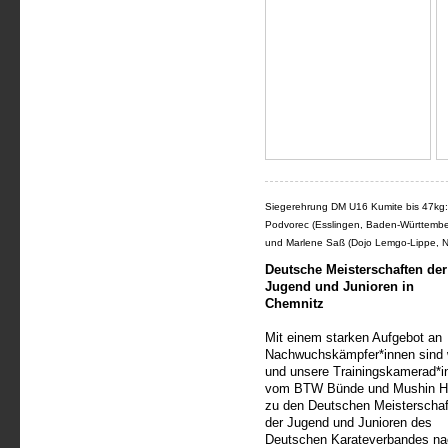
Siegerehrung DM U16 Kumite bis 47kg: 
Podvorec (Esslingen, Baden-Württemberg
und Marlene Saß (Dojo Lemgo-Lippe, Nor
Deutsche Meisterschaften der
Jugend und Junioren in
Chemnitz
Mit einem starken Aufgebot an
Nachwuchskämpfer*innen sind 
und unsere Trainingskamerad*i
vom BTW Bünde und Mushin Ha
zu den Deutschen Meisterscha
der Jugend und Junioren des
Deutschen Karateverbandes na